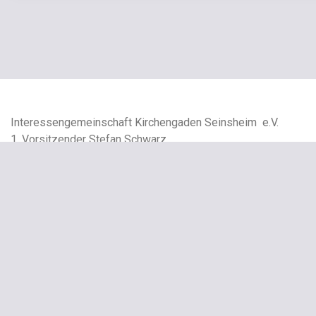
Interessengemeinschaft Kirchengaden Seinsheim e.V.
1. Vorsitzender Stefan Schwarz
Schwarzenbergstraße 8, 97342 Seinsheim
Copyright – Alle Rechte vorbehalten
Grocery-Store-Theme
von aThemeArt – proudly powered by
WordPr